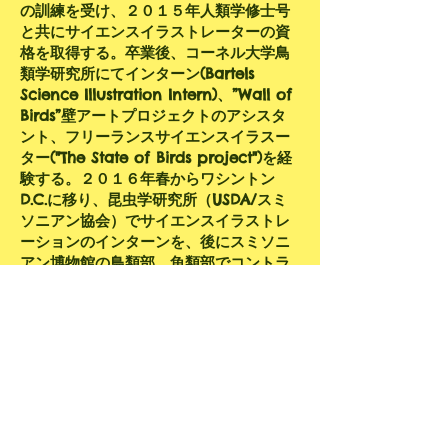
の訓練を受け、２０１５年人類学修士号
と共にサイエンスイラストレーターの資
格を取得する。卒業後、コーネル大学鳥
類学研究所にてインターン(Bartels
Science Illustration Intern)、”Wall of
Birds”壁アートプロジェクトのアシスタ
ント、フリーランスサイエンスイラスー
ター("The State of Birds project")を経
験する。
２０１６年春からワシントン
D.C.に移り、昆虫学研究所（USDA/
スミ
ソニアン協会）でサイエンスイラストレ
ーションのインターンを、後にスミソニ
アン博物館の鳥類部、魚類部でコントラ
クターを始める。イラストの対象とその
知識は、素粒子物理から昆虫類、魚類、
鳥類、人類、そして古代生物まで多岐に
渡る。
さまざまな分野の知識と絵の技術を掛け
合わせて、分かり易く科学を伝えること
が得意。
コミカルなものかリアルなもの